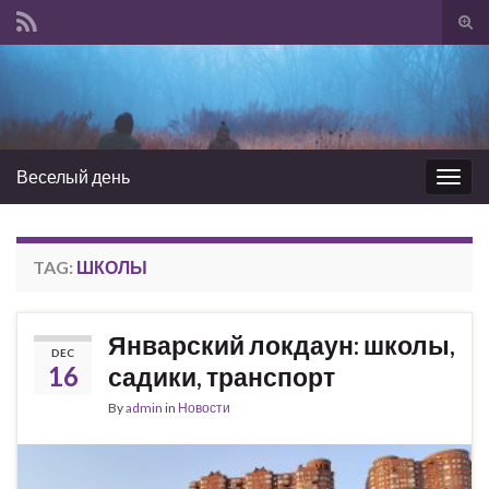
Tog
sear
Search for:
for
Веселый день
Togg
navig
TAG:
ШКОЛЫ
Январский локдаун: школы,
DEC
16
садики, транспорт
By
admin
in
Новости