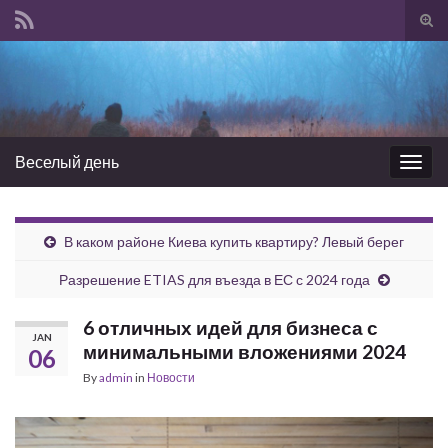
Tog
sear
Search for:
for
Веселый день
Togg
navig
В каком районе Киева купить квартиру? Левый берег
Разрешение ETIAS для въезда в ЕС с 2024 года
6 отличных идей для бизнеса с
JAN
минимальными вложениями 2024
06
By
admin
in
Новости