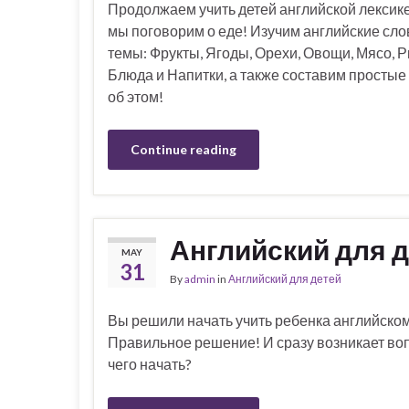
Продолжаем учить детей английской лексике
мы поговорим о еде! Изучим английские сло
темы: Фрукты, Ягоды, Орехи, Овощи, Мясо, Р
Блюда и Напитки, а также составим простые
об этом!
Continue reading
Английский для д
MAY
31
By
admin
in
Английский для детей
Вы решили начать учить ребенка английском
Правильное решение! И сразу возникает воп
чего начать?