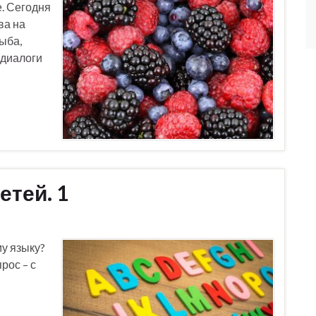
. Сегодня
ва на
ыба,
 диалоги
етей. 1
у языку?
рос – с