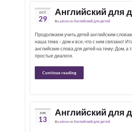
Английский для д
OCT
29
By
admin
in
Английский для детей
Продолжаем учить детей английским словам
наша тема – дом и все, что с ним связано! Ит
английские слова для детей на тему: Дом, а 
простые диалоги.
Continue reading
Английский для д
JUN
13
By
admin
in
Английский для детей