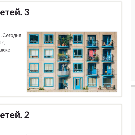
етей. 3
. Сегодня
ак,
также
етей. 2