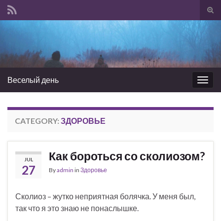
Tog
sear
Search for:
for
Веселый день
Togg
navig
CATEGORY:
ЗДОРОВЬЕ
Как бороться со сколиозом?
JUL
27
By
admin
in
Здоровье
Сколиоз – жутко неприятная болячка. У меня был,
так что я это знаю не понаслышке.