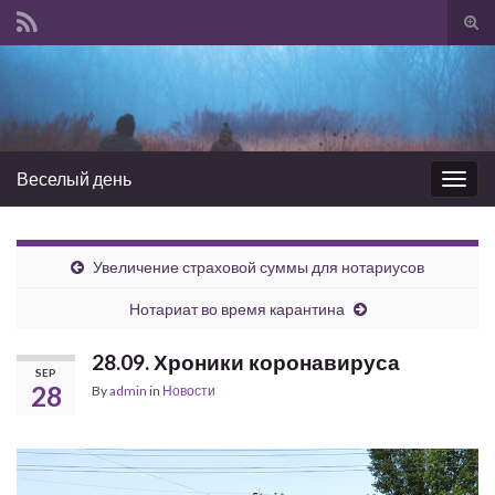
Tog
sear
Search for:
for
Веселый день
Togg
navig
Увеличение страховой суммы для нотариусов
Нотариат во время карантина
28.09. Хроники коронавируса
SEP
28
By
admin
in
Новости