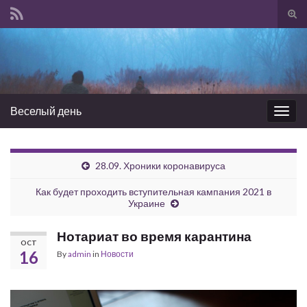
Tog
sear
Search for:
for
Веселый день
Togg
navig
28.09. Хроники коронавируса
Как будет проходить вступительная кампания 2021 в
Украине
Нотариат во время карантина
OCT
16
By
admin
in
Новости