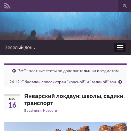
Tog
sear
Search for:
for
Веселый день
Togg
navig
ЗНО: платные тесты по дополнительным предметам
24.12. Обновлен список стран “красной” и “зеленой” зон
Январский локдаун: школы, садики,
DEC
транспорт
16
By
admin
in
Новости