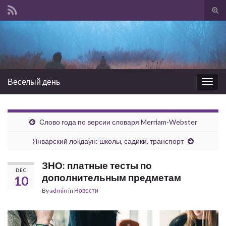
Tog
sear
Search for:
for
Веселый день
Togg
navig
Слово года по версии словаря Merriam-Webster
Январский локдаун: школы, садики, транспорт
ЗНО: платные тесты по
DEC
дополнительным предметам
10
By
admin
in
Новости