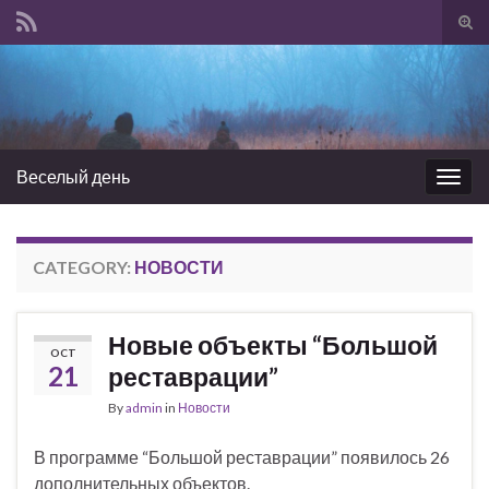
Tog
sear
Search for:
for
Веселый день
Togg
navig
CATEGORY:
НОВОСТИ
Новые объекты “Большой
OCT
21
реставрации”
By
admin
in
Новости
В программе “Большой реставрации” появилось 26
дополнительных объектов.