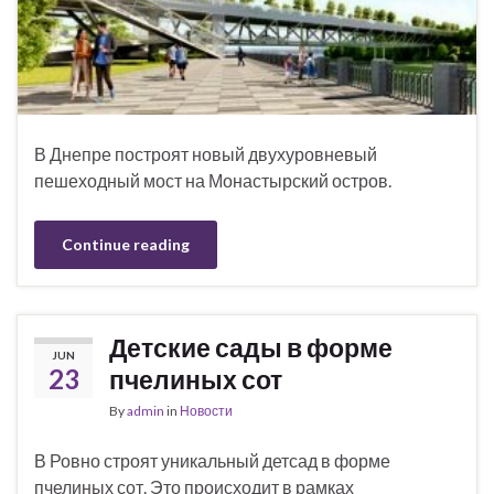
В Днепре построят новый двухуровневый
пешеходный мост на Монастырский остров.
Continue reading
Детские сады в форме
JUN
23
пчелиных сот
By
admin
in
Новости
В Ровно строят уникальный детсад в форме
пчелиных сот. Это происходит в рамках