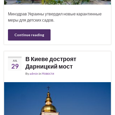
Минздрав Украины утвердил новые карантинные
меры для детских садов.
Continue reading
В Киеве достроят
JUL
29
Дарницкий мост
By
admin
in
Новости