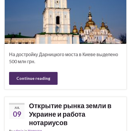
На достройку Дарницкого моста в Киеве выделено
500 млн грн.
Continue reading
Открытие рынка земли в
JUL
09
Украине и работа
нотариусов
By
admin
in
Новости