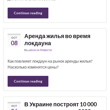
Continue reading
Аренда жилья во время
OCT
08
локдауна
By
admin
in
Новости
Как повлияет локдаун на рынок аренды жилья?
Насколько изменятся цены?
Continue reading
В Украине построят 10 000
OCT