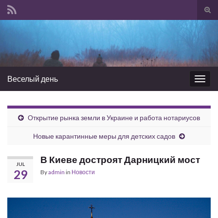
Tog
sear
Search for:
for
Веселый день
Togg
navig
Открытие рынка земли в Украине и работа нотариусов
Новые карантинные меры для детских садов
В Киеве достроят Дарницкий мост
JUL
29
By
admin
in
Новости