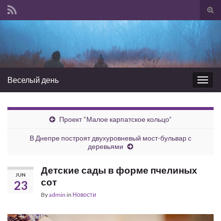
Tog
sear
Search for:
for
Веселый день
Togg
navig
Проект “Малое карпатское кольцо”
В Днепре построят двухуровневый мост-бульвар с
деревьями
Детские сады в форме пчелиных
JUN
сот
23
By
admin
in
Новости