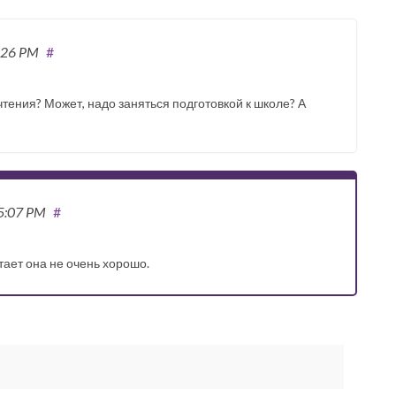
:26 PM
#
 чтения? Может, надо заняться подготовкой к школе? А
05:07 PM
#
итает она не очень хорошо.