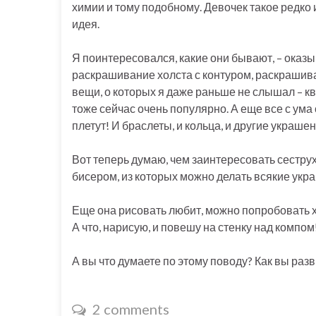
химии и тому подобному. Девочек такое редко 
идея.
Я поинтересовался, какие они бывают, – оказы
раскрашивание холста с контуром, раскрашивани
вещи, о которых я даже раньше не слышал – кв
тоже сейчас очень популярно. А еще все с ума с
плетут! И браслеты, и кольца, и другие украшен
Вот теперь думаю, чем заинтересовать сеструху
бисером, из которых можно делать всякие укр
Еще она рисовать любит, можно попробовать хо
А что, нарисую, и повешу на стенку над компом
А вы что думаете по этому поводу? Как вы раз
2 comments