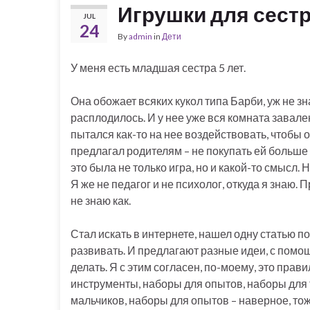
Игрушки для сест
JUL
24
By
admin
in
Дети
У меня есть младшая сестра 5 лет.
Она обожает всяких кукол типа Барби, уж не зн
расплодилось. И у нее уже вся комната завален
пытался как-то на нее воздействовать, чтобы о
предлагал родителям – не покупать ей больше 
это была не только игра, но и какой-то смысл. 
Я же не педагог и не психолог, откуда я знаю. 
не знаю как.
Стал искать в интернете, нашел одну статью по
развивать. И предлагают разные идеи, с помощ
делать. Я с этим согласен, по-моему, это прав
инструменты, наборы для опытов, наборы для т
мальчиков, наборы для опытов – наверное, тож