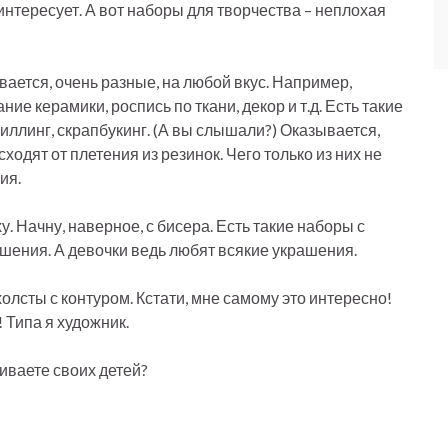
интересует. А вот наборы для творчества – неплохая
вается, очень разные, на любой вкус. Например,
е керамики, роспись по ткани, декор и т.д. Есть такие
иллинг, скрапбукинг. (А вы слышали?) Оказывается,
ходят от плетения из резинок. Чего только из них не
ия.
. Начну, наверное, с бисера. Есть такие наборы с
ашения. А девочки ведь любят всякие украшения.
лсты с контуром. Кстати, мне самому это интересно!
! Типа я художник.
виваете своих детей?