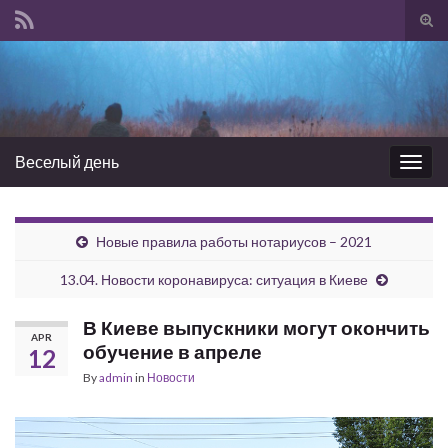
Tog
sear
Search for:
for
Веселый день
Togg
navig
Новые правила работы нотариусов – 2021
13.04. Новости коронавируса: ситуация в Киеве
В Киеве выпускники могут окончить
APR
обучение в апреле
12
By
admin
in
Новости