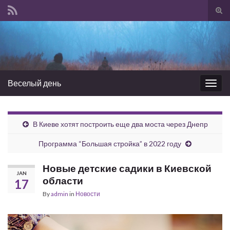
Tog
sear
Search for:
for
Веселый день
Togg
navig
В Киеве хотят построить еще два моста через Днепр
Программа “Большая стройка” в 2022 году
Новые детские садики в Киевской
JAN
области
17
By
admin
in
Новости