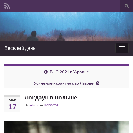
Tog
sear
Search for:
for
Веселый день
Togg
navig
ВНО 2021 в Украине
Усиление карантина во Львове
Локдаун в Польше
MAR
17
By
admin
in
Новости