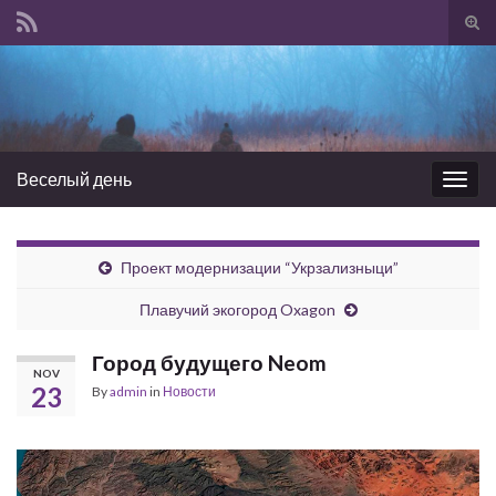
Tog
sear
Search for:
for
Веселый день
Togg
navig
Проект модернизации “Укрзализныци”
Плавучий экогород Oxagon
Город будущего Neom
NOV
23
By
admin
in
Новости