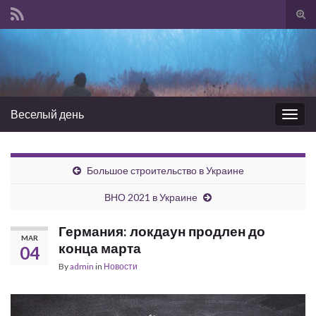
Tog
sear
Search for:
for
Веселый день
Togg
navig
Большое строительство в Украине
ВНО 2021 в Украине
Германия: локдаун продлен до
MAR
конца марта
04
By
admin
in
Новости