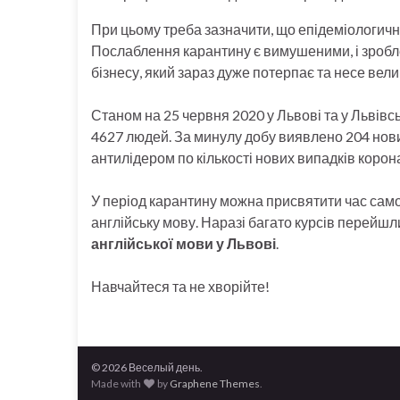
При цьому треба зазначити, що епідеміологичн
Послаблення карантину є вимушеними, і зробл
бізнесу, який зараз дуже потерпає та несе велик
Станом на 25 червня 2020 у Львові та у Львівс
4627 людей. За минулу добу виявлено 204 нових
антилідером по кількості нових випадків корона
У період карантину можна присвятити час само
англійську мову. Наразі багато курсів перейшл
англійської мови у Львові
.
Навчайтеся та не хворійте!
© 2026 Веселый день.
Made with
by
Graphene Themes
.