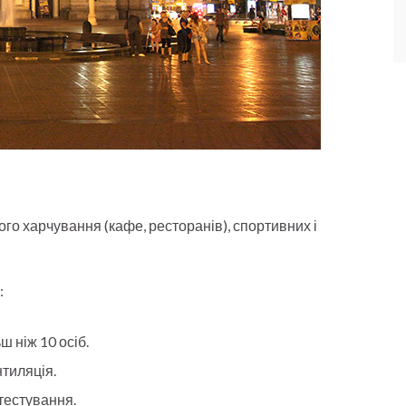
го харчування (кафе, ресторанів), спортивних і
:
 ніж 10 осіб.
тиляція.
тестування.