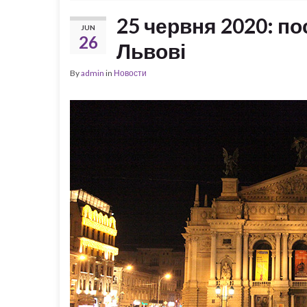
25 червня 2020: п
JUN
26
Львові
By
admin
in
Новости