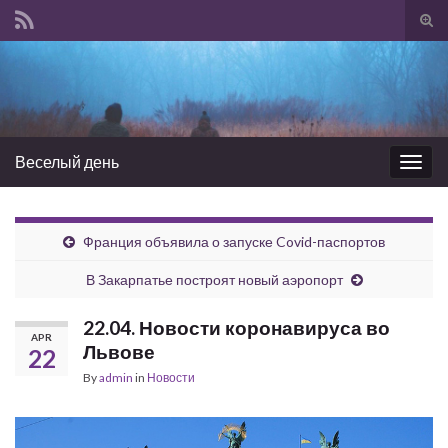
Tog
sear
Search for:
for
Веселый день
Togg
navig
Франция объявила о запуске Covid-паспортов
В Закарпатье построят новый аэропорт
22.04. Новости коронавируса во
APR
Львове
22
By
admin
in
Новости