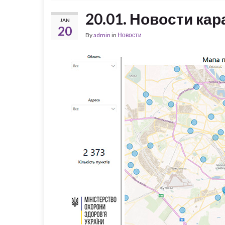
20.01. Новости ка
JAN
20
By
admin
in
Новости