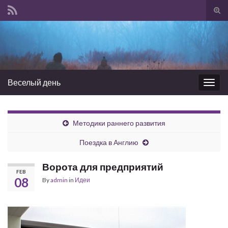
Tog
sear
Search for:
for
Веселый день
Togg
navig
Методики раннего развития
Поездка в Англию
Ворота для предприятий
FEB
08
By
admin
in
Идеи