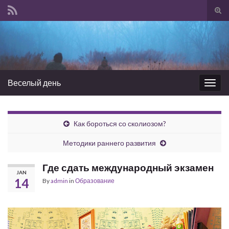
Tog
sear
Search for:
for
Веселый день
Togg
navig
Как бороться со сколиозом?
Методики раннего развития
Где сдать международный экзамен
JAN
14
By
admin
in
Образование