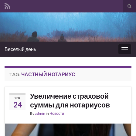
Tog
sear
Search for:
for
Веселый день
Togg
navig
TAG:
ЧАСТНЫЙ НОТАРИУС
Увеличение страховой
SEP
24
суммы для нотариусов
By
admin
in
Новости