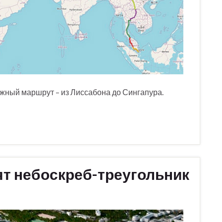
ный маршрут – из Лиссабона до Сингапура.
ят небоскреб-треугольник