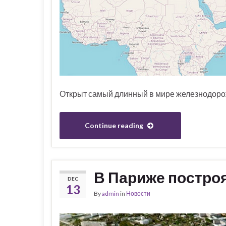
Открыт самый длинный в мире железнодорож
Continue reading
В Париже постро
DEC
13
By
admin
in
Новости