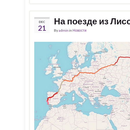
На поезде из Лис
DEC
21
By
admin
in
Новости