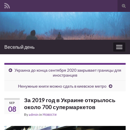
Tog
sear
Search for:
for
Веселый день
Togg
navig
Украина до конца сентября 2020 закрывает границы для
иностранцев
Ненужные книги можно сдать в киевское метро
За 2019 год в Украине открылось
SEP
около 700 супермаркетов
08
By
admin
in
Новости