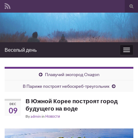
Tog
sear
Search for:
for
Веселый день
Togg
navig
Плавучий экогород Oxagon
В Париже построят небоскреб-треугольник
В Южной Корее построят город
DEC
будущего на воде
09
By
admin
in
Новости