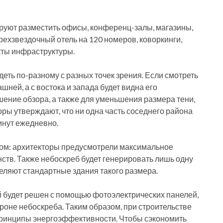
руют разместить офисы, конференц-залы, магазины,
ехзвездочный отель на 120 номеров, коворкинги,
екты инфраструктуры.
деть по-разному с разных точек зрения. Если смотреть
ашней, а с востока и запада будет видна его
шение обзора, а также для уменьшения размера тени,
ры утверждают, что ни одна часть соседнего района
минут ежедневно.
ктом: архитекторы предусмотрели максимальное
ств. Также небоскреб будет генерировать лишь одну
еляют стандартные здания такого размера.
й будет решен с помощью фотоэлектрических панелей,
роне небоскреба. Таким образом, при строительстве
принципы энергоэффективности. Чтобы сэкономить