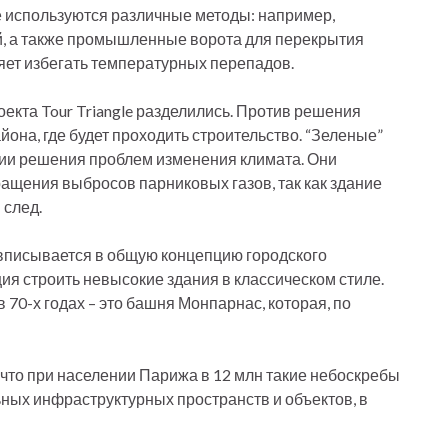
е используются различные методы: например,
й, а также промышленные ворота для перекрытия
яет избегать температурных перепадов.
екта Tour Triangle разделились. Против решения
йона, где будет проходить строительство. “Зеленые”
ии решения проблем изменения климата. Они
ращения выбросов парниковых газов, так как здание
 след.
 вписывается в общую концепцию городского
ия строить невысокие здания в классическом стиле.
70-х годах – это башня Монпарнас, которая, по
 что при населении Парижа в 12 млн такие небоскребы
ных инфраструктурных пространств и объектов, в