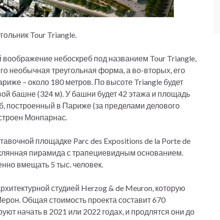
льник Tour Triangle.
воображение небоскреб под названием Tour Triangle,
го необычная треугольная форма, а во-вторых, его
ариже – около 180 метров. По высоте Triangle будет
ой башне (324 м). У башни будет 42 этажа и площадь
реб, построенный в Париже (за пределами делового
остроен Монпарнас.
вочной площадке Parc des Expositions de la Porte de
стеклянная пирамида с трапециевидным основанием.
нно вмещать 5 тыс. человек.
хитектурной студией Herzog & de Meuron, которую
ерон. Общая стоимость проекта составит 670
ют начать в 2021 или 2022 годах, и продлятся они до