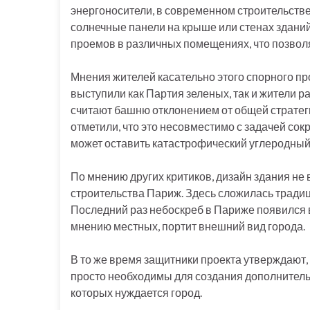
энергоносители, в современном строительств
солнечные панели на крыше или стенах здани
проемов в различных помещениях, что позвол
Мнения жителей касательно этого спорного про
выступили как Партия зеленых, так и жители ра
считают башню отклонением от общей стратег
отметили, что это несовместимо с задачей сок
может оставить катастрофический углеродный
По мнению других критиков, дизайн здания не
строительства Париж. Здесь сложилась традиц
Последний раз небоскреб в Париже появился в 
мнению местных, портит внешний вид города.
В то же время защитники проекта утверждают,
просто необходимы для создания дополнитель
которых нуждается город.