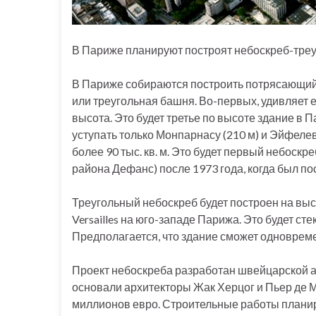
В Париже планируют построят небоскреб-треуго
В Париже собираются построить потрясающий 
или треугольная башня. Во-первых, удивляет е
высота. Это будет третье по высоте здание в П
уступать только Монпарнасу (210 м) и Эйфелев
более 90 тыс. кв. м. Это будет первый небоск
района Дефанс) после 1973 года, когда был п
Треугольный небоскреб будет построен на выста
Versailles на юго-западе Парижа. Это будет 
Предполагается, что здание сможет одновреме
Проект небоскреба разработан швейцарской ар
основали архитекторы Жак Херцог и Пьер де М
миллионов евро. Строительные работы планиру