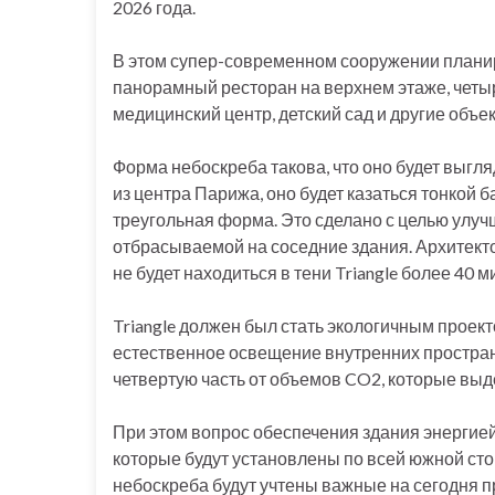
2026 года.
В этом супер-современном сооружении плани
панорамный ресторан на верхнем этаже, четыр
медицинский центр, детский сад и другие объ
Форма небоскреба такова, что оно будет выгля
из центра Парижа, оно будет казаться тонкой б
треугольная форма. Это сделано с целью улуч
отбрасываемой на соседние здания. Архитекто
не будет находиться в тени Triangle более 40 
Triangle должен был стать экологичным прое
естественное освещение внутренних простран
четвертую часть от объемов CO2, которые выд
При этом вопрос обеспечения здания энергие
которые будут установлены по всей южной сто
небоскреба будут учтены важные на сегодня 