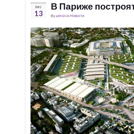
В Париже построя
DEC
13
By
admin
in
Новости