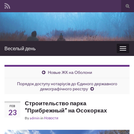
Tog
sear
Search for:
for
Веселый день
Togg
navig
Новые ЖК на Оболони
Порядок доступу нотаріусів до Єдиного державного
демографічного реєстру
Строительство парка
FEB
“Прибрежный” на Осокорках
23
By
admin
in
Новости