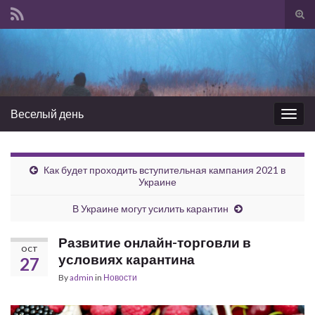
Tog
sear
Search for:
for
Веселый день
Togg
navig
Как будет проходить вступительная кампания 2021 в
Украине
В Украине могут усилить карантин
Развитие онлайн-торговли в
OCT
условиях карантина
27
By
admin
in
Новости