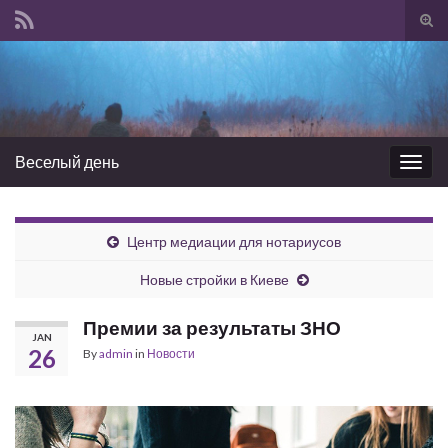
Tog
sear
Search for:
for
Веселый день
Togg
navig
Центр медиации для нотариусов
Новые стройки в Киеве
Премии за результаты ЗНО
JAN
26
By
admin
in
Новости