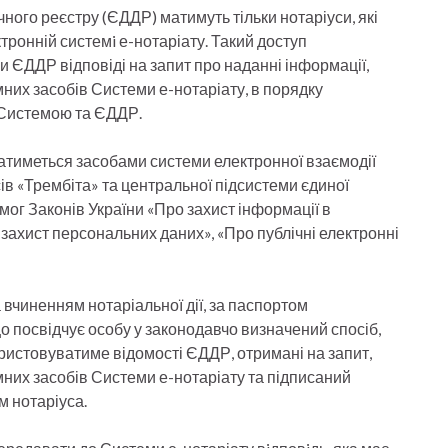
ого реєстру (ЄДДР) матимуть тільки нотаріуси, які
ронній системi е-нотаріату. Такий доступ
ДДР відповіді на запит про наданні інформації,
них засобів Системи е-нотаріату, в порядку
ю Системою та ЄДДР.
тиметься засобами системи електронної взаємодії
в «Трембіта» та центральної підсистеми єдиної
ог Законів України «Про захист інформації в
захист персональних даних», «Про публічні електронні
 вчиненням нотаріальної дії, за паспортом
 посвідчує особу у законодавчо визначений спосіб,
ористовуватиме відомості ЄДДР, отримані на запит,
них засобів Системи е-нотаріату та підписаний
 нотаріуса.