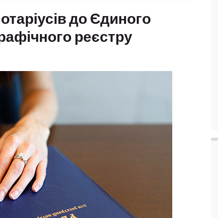
отаріусів до Єдиного
рафічного реєстру