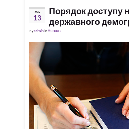
Порядок доступу н
JUL
13
державного демог
By
admin
in
Новости