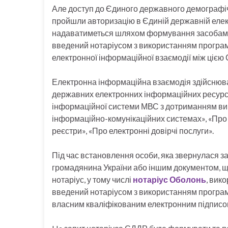
Але доступ до Єдиного державного демографічн
пройшли авторизацію в Єдиній державній елект
надаватиметься шляхом формування засобами Є
введений нотаріусом з використанням програм
електронної інформаційної взаємодії між ціє
Електронна інформаційна взаємодія здійснюва
державних електронних інформаційних ресурсі
інформаційної системи МВС з дотриманням вим
інформаційно-комунікаційних системах», «Про 
реєстри», «Про електронні довірчі послуги».
Під час встановлення особи, яка звернулася за
громадянина України або іншим документом, що
нотаріус, у тому числі
нотаріус Оболонь
, вик
введений нотаріусом з використанням програм
власним кваліфікованим електронним підписом