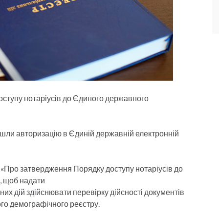
доступу нотаріусів до Єдиного державного
йшли авторизацію в Єдиній державній електронній
у «Про затвердження Порядку доступу нотаріусів до
, щоб надати
них дій здійснювати перевірку дійсності документів
го демографічного реєстру.