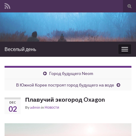
Tog
sear
Search for:
for
Веселый день
Togg
navig
Город будущего Neom
В Южной Корее построят город будущего на воде
Плавучий экогород Oxagon
DEC
02
By
admin
in
Новости