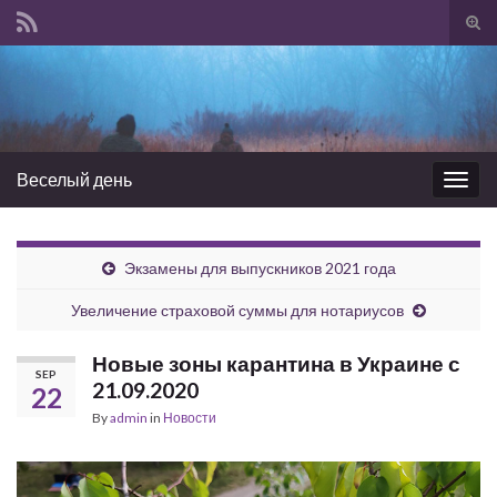
Tog
sear
Search for:
for
Веселый день
Togg
navig
Экзамены для выпускников 2021 года
Увеличение страховой суммы для нотариусов
Новые зоны карантина в Украине с
SEP
21.09.2020
22
By
admin
in
Новости