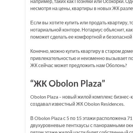
например, таких как Позняки или Осокорки. Од
несмотря на цены, квартиры в новых ЖК разлет
Если вы хотите купить или продать квартиру, 
нотариальной конторе. Нотариус объяснит, к
поможет сделать ее комфортной и безопасной 
Конечно, можно купить квартиру в старом доме
привлекательностью и неизменно вызывает по
ЖК сейчас может предложить нам Оболонь?
“ЖК Obolon Plaza”
Obolon Plaza – новый жилой комплекс бизнес-к
создавал известный ЖК Obolon Residences.
В Obolon Plaza с 5 по 15 этажи расположена 71
двухуровневые пентхаусы с панорамными окн
пятом этаже жилой части будет собственный сп