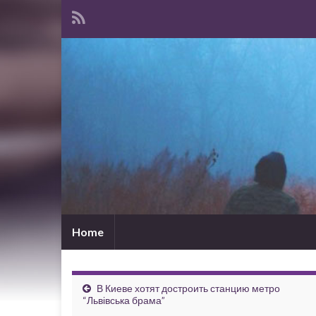
Home
В Киеве хотят достроить станцию метро
“Львівська брама”