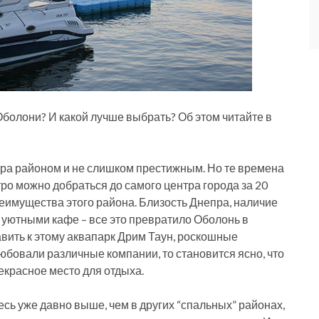
болони? И какой лучше выбрать? Об этом читайте в
ра районом и не слишком престижным. Но те времена
тро можно добраться до самого центра города за 20
реимущества этого района. Близость Днепра, наличие
 уютными кафе – все это превратило Оболонь в
авить к этому аквапарк Дрим Таун, роскошные
юбовали различные компании, то становится ясно, что
рекрасное место для отдыха.
десь уже давно выше, чем в других “спальных” районах,