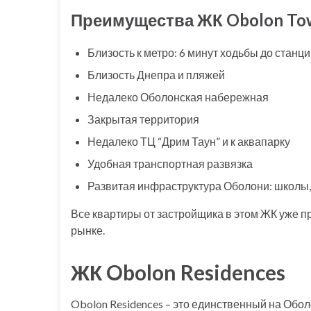
Преимущества ЖК Obolon To
Близость к метро: 6 минут ходьбы до станц
Близость Днепра и пляжей
Недалеко Оболонская набережная
Закрытая территория
Недалеко ТЦ “Дрим Таун” и к аквапарку
Удобная транспортная развязка
Развитая инфраструктура Оболони: школы, с
Все квартиры от застройщика в этом ЖК уже п
рынке.
ЖК Obolon Residences
Obolon Residences – это единственный на Обо