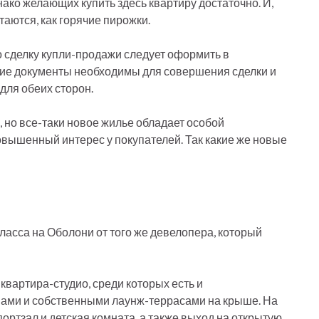
нако желающих купить здесь квартиру достаточно. И,
аются, как горячие пирожки.
то сделку купли-продажи следует оформить в
акие документы необходимы для совершения сделки и
для обеих сторон.
, но все-таки новое жилье обладает особой
вышенный интерес у покупателей. Так какие же новые
ласса на Оболони от того же девелопера, который
 квартира-студио, среди которых есть и
ами и собственными лаунж-террасами на крыше. На
ортзал и детская комната, а также выход на открытую