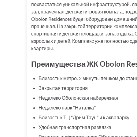
похвастаться уникальной инфраструктурой: л
зал, прачечная, детская игровая комната, под
Obolon Residences будет оборудован домашний 
прачечная. На закрытой территории комплекс
спортивная и детская площадки, зона отдыха. 
взрослых и детей. Комплекс уже полностью сд
квартиры.
Преимущества ЖК Obolon Res
Близость к метро: 2 минуты пешком до стан
Закрытая территория
Недалеко Оболонская набережная
Недалеко парк “Наталка”
Близость к ТЦ “Дрим Таун” и к аквапарку
Удобная транспортная развязка
Развитая инфраструктура Оболони: школы, с