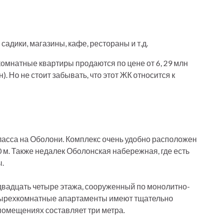
адики, магазины, кафе, рестораны и т.д.
комнатные квартиры продаются по цене от 6, 29 млн
грн). Но не стоит забывать, что этот ЖК относится к
ласса на Оболони. Комплекс очень удобно расположен
 м. Также недалек Оболонская набережная, где есть
ы.
двадцать четыре этажа, сооруженный по монолитно-
 четырехкомнатные апартаменты имеют тщательно
помещениях составляет три метра.