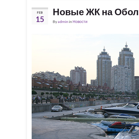
Новые ЖК на Обо
FEB
15
By
admin
in
Новости