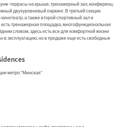
аунж-террасы на крыше, тренажерный зал, конференц-
земный двухуровневый паркинг. В третьей секции
кинотеатр, а также второй спортивный зал и
а есть тренажерная площадка, многофункциональная
Одним словом, здесь есть все для комфортной жизни
ан в эксплуатацию, но в продаже еще есть свободные
idences
ции метро “Минская”
адики, магазины, кафе, рестораны и т.д.