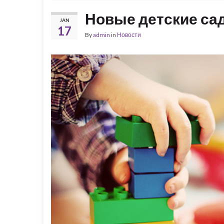
Новые детские сад
JAN
17
By
admin
in
Новости