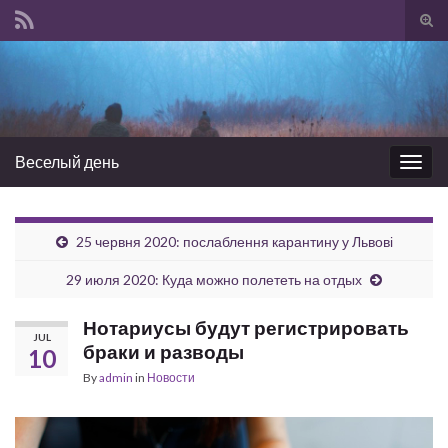
Tog
sear
Search for:
for
Веселый день
Togg
navig
25 червня 2020: послаблення карантину у Львові
29 июля 2020: Куда можно полететь на отдых
Нотариусы будут регистрировать
JUL
браки и разводы
10
By
admin
in
Новости