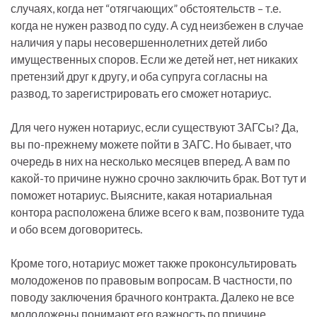
случаях, когда нет “отягчающих” обстоятельств – т.е.
когда не нужен развод по суду. А суд неизбежен в случае
наличия у пары несовершеннолетних детей либо
имущественных споров. Если же детей нет, нет никаких
претензий друг к другу, и оба супруга согласны на
развод, то зарегистрировать его сможет нотариус.
Для чего нужен нотариус, если существуют ЗАГСы? Да,
вы по-прежнему можете пойти в ЗАГС. Но бывает, что
очередь в них на несколько месяцев вперед. А вам по
какой-то причине нужно срочно заключить брак. Вот тут и
поможет нотариус. Выясните, какая нотариальная
контора расположена ближе всего к вам, позвоните туда
и обо всем договоритесь.
Кроме того, нотариус может также проконсультировать
молодоженов по правовым вопросам. В частности, по
поводу заключения брачного контракта. Далеко не все
молодожены понимают его важность по причине