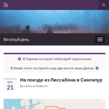
Tog
sear
Search for:
for
Веселый день
Togg
navig
В Париже построят небоскреб-треугольник
В Киеве хотят построить еще два моста через Днепр
На поезде из Лиссабона в Сингапур
DEC
21
By
admin
in
Новости