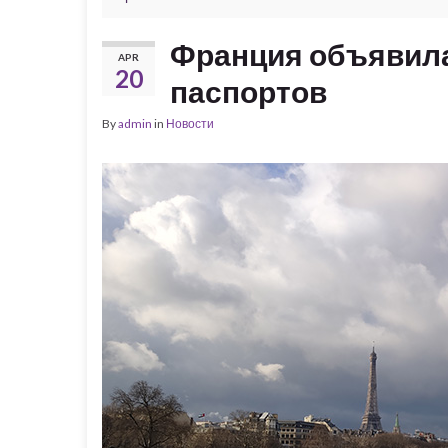
Франция объявила 
APR
20
паспортов
By
admin
in
Новости