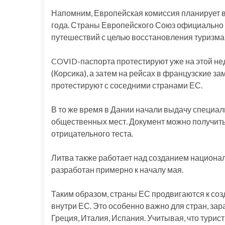
Напомним, Европейская комиссия планирует в
года. Страны Европейского Союз официально
путешествий с целью восстановления туризма 
COVID-паспорта протестируют уже на этой недел
(Корсика), а затем на рейсах в французские за
протестируют с соседними странами ЕС.
В то же время в Дании начали выдачу специ
общественных мест. Документ можно получить
отрицательного теста.
Литва также работает над созданием национал
разработан примерно к началу мая.
Таким образом, страны ЕС продвигаются к со
внутри ЕС. Это особенно важно для стран, зар
Греция, Италия, Испания. Учитывая, что турис