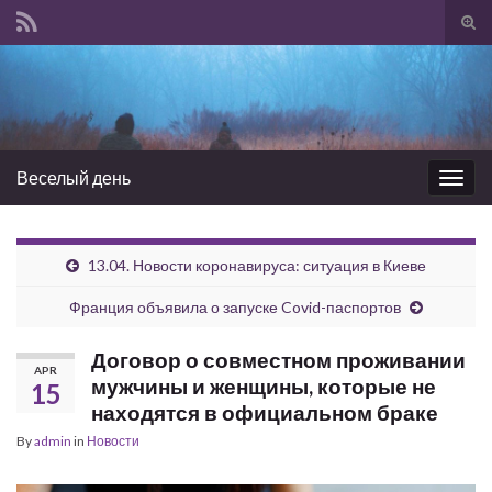
Tog
sear
Search for:
for
Веселый день
Togg
navig
13.04. Новости коронавируса: ситуация в Киеве
Франция объявила о запуске Covid-паспортов
Договор о совместном проживании
APR
мужчины и женщины, которые не
15
находятся в официальном браке
By
admin
in
Новости