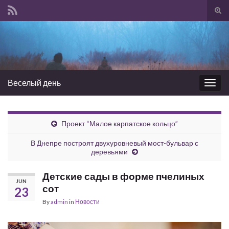
Tog
sear
Search for:
for
Веселый день
Togg
navig
Проект “Малое карпатское кольцо”
В Днепре построят двухуровневый мост-бульвар с
деревьями
Детские сады в форме пчелиных
JUN
сот
23
By
admin
in
Новости