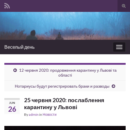
Tog
sear
Search for:
for
Веселый день
Togg
navig
12 червня 2020: продовження карантину у Львові та
області
Нотариусы будут регистрировать браки и разводы
25 червня 2020: послаблення
JUN
карантину у Львові
26
By
admin
in
Новости