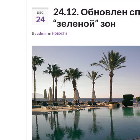
24.12. Обновлен сп
DEC
24
“зеленой” зон
By
admin
in
Новости