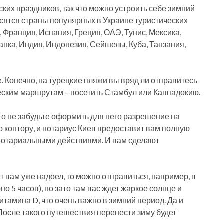
ких праздников, так что можно устроить себе зимний
носятся страны популярных в Украине туристических
, Франция, Испания, Греция, ОАЭ, Тунис, Мексика,
нка, Индия, Индонезия, Сейшелы, Куба, Танзания,
. Конечно, на турецкие пляжи вы вряд ли отправитесь
еским маршрутам – посетить Стамбул или Каппадокию.
то не забудьте оформить для него разрешение на
ю контору, и нотариус Киев предоставит вам полную
нотариальными действиями. И вам сделают
т вам уже надоел, то можно отправиться, например, в
но 5 часов), но зато там вас ждет жаркое солнце и
тамина D, что очень важно в зимний период. Да и
 После такого путешествия перенести зиму будет