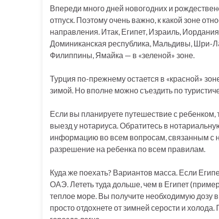
Впереди много дней новогодних и рождественс
отпуск. Поэтому очень важно, к какой зоне от
направления. Итак, Египет, Израиль, Иордания
Доминиканская республика, Мальдивы, Шри-Ла
Филиппины, Ямайка — в «зеленой» зоне.
Турция по-прежнему остается в «красной» зоне
зимой. Но вполне можно съездить по туристич
Если вы планируете путешествие с ребенком, 
выезд у нотариуса. Обратитесь в нотариальну
информацию во всем вопросам, связанным с 
разрешение на ребенка по всем правилам.
Куда же поехать? Вариантов масса. Если Египе
ОАЭ. Лететь туда дольше, чем в Египет (пример
теплое море. Вы получите необходимую дозу ви
просто отдохнете от зимней серости и холода.