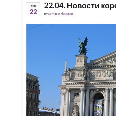
22.04. Новости ко
APR
22
By
admin
in
Новости