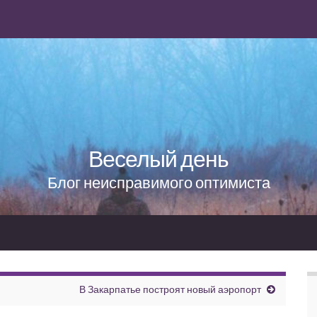
Веселый день
Блог неисправимого оптимиста
В Закарпатье построят новый аэропорт