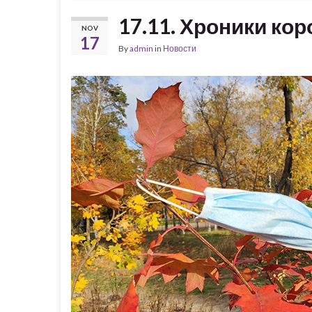
17.11. Хроники ко
NOV
17
By
admin
in
Новости