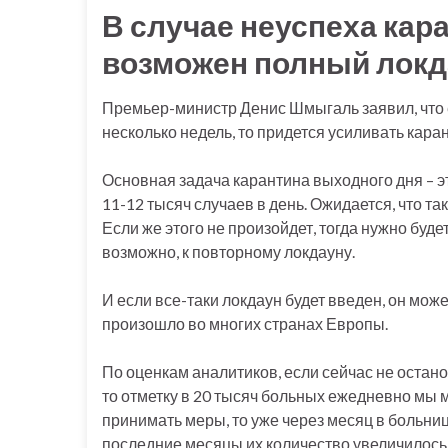
В случае неуспеха кар
возможен полный локд
Премьер-министр Денис Шмыгаль заявил, что е
несколько недель, то придется усиливать кар
Основная задача карантина выходного дня – 
11-12 тысяч случаев в день. Ожидается, что та
Если же этого не произойдет, тогда нужно буде
возможно, к повторному локдауну.
И если все-таки локдаун будет введен, он може
произошло во многих странах Европы.
По оценкам аналитиков, если сейчас не остан
то отметку в 20 тысяч больных ежедневно мы м
принимать меры, то уже через месяц в больница
последние месяцы их количество увеличилось 