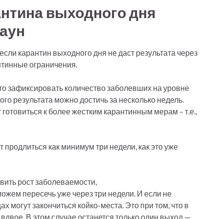
антина выходного дня
аун
сли карантин выходного дня не даст результата через
антинные ограничения.
это зафиксировать количество заболевших на уровне
кого результата можно достичь за несколько недель.
т готовиться к более жестким карантинным мерам – т.е.,
т продлиться как минимум три недели, как это уже
овить рост заболеваемости,
ожем пересечь уже через три недели. И если не
х могут закончиться койко-места. Это при том, что в
вдвое. В этом случае останется только один выход —