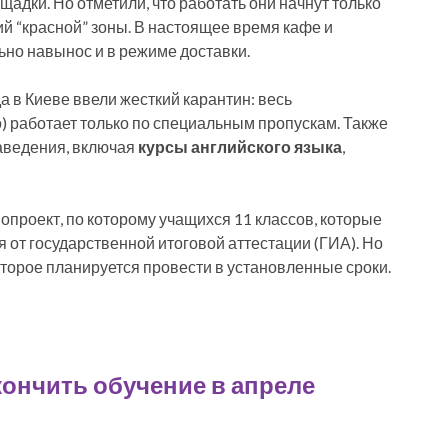
щадки. Но отметили, что работать они начнут только
й “красной” зоны. В настоящее время кафе и
ьно навынос и в режиме доставки.
а в Киеве ввели жесткий карантин: весь
) работает только по специальным пропускам. Также
заведения, включая
курсы английского языка
,
проект, по которому учащихся 11 классов, которые
 от государственной итоговой аттестации (ГИА). Но
торое планируется провести в установленные сроки.
кончить обучение в апреле