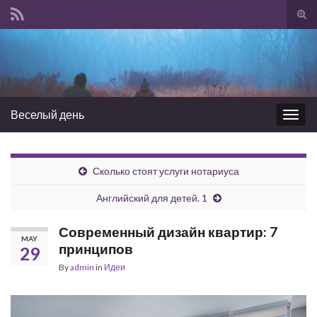
Tog
sear
Search for:
for
Веселый день
Togg
navig
Сколько стоят услуги нотариуса
Английский для детей. 1
Современный дизайн квартир: 7
MAY
принципов
29
By
admin
in
Идеи