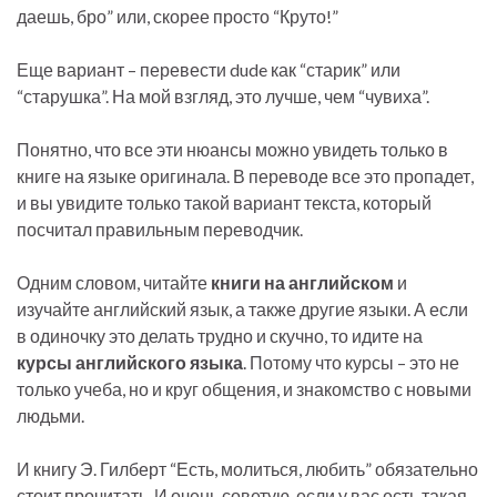
даешь, бро” или, скорее просто “Круто!”
Еще вариант – перевести dude как “старик” или
“старушка”. На мой взгляд, это лучше, чем “чувиха”.
Понятно, что все эти нюансы можно увидеть только в
книге на языке оригинала. В переводе все это пропадет,
и вы увидите только такой вариант текста, который
посчитал правильным переводчик.
Одним словом, читайте
книги на английском
и
изучайте английский язык, а также другие языки. А если
в одиночку это делать трудно и скучно, то идите на
курсы английского языка
. Потому что курсы – это не
только учеба, но и круг общения, и знакомство с новыми
людьми.
И книгу Э. Гилберт “Есть, молиться, любить” обязательно
стоит прочитать. И очень советую, если у вас есть такая