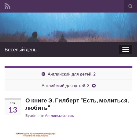
Tog
sear
Search for:
for
Веселый день
Togg
navig
Английский для детей. 2
Английский для детей. 3
О книге Э. Гилберт “Есть, молиться,
SEP
любить”
13
By
admin
in
Английский язык