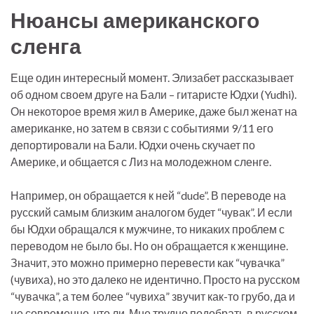
Нюансы американского
сленга
Еще один интересный момент. Элизабет рассказывает
об одном своем друге на Бали – гитаристе Юдхи (Yudhi).
Он некоторое время жил в Америке, даже был женат на
американке, но затем в связи с событиями 9/11 его
депортировали на Бали. Юдхи очень скучает по
Америке, и общается с Лиз на молодежном сленге.
Например, он обращается к ней “dude”. В переводе на
русский самым близким аналогом будет “чувак”. И если
бы Юдхи обращался к мужчине, то никаких проблем с
переводом не было бы. Но он обращается к женщине.
Значит, это можно примерно перевести как “чувачка”
(чувиха), но это далеко не идентично. Просто на русском
“чувачка”, а тем более “чувиха” звучит как-то грубо, да и
не современно, что ли. Мне трудно подобрать в русском