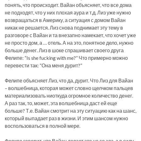
понять, что происходит. Вайан объясняет, что все дома
не подходят, что у них плохая аура и т.д. Лиз уже нужно
возвращаться в Америку, а ситуация с домом Вайан
никак не решается. Лиз снова поднимает эту тему в
разговоре с Вайан и та внезапно намекает, что хочет уже
не просто дом, а … отель. А на это, понятное дело, нужно
больше денег. Лиз в шоке спрашивает своего друга
Фелипе: “Is she fucking with me?” Что примерно можно
перевести так: “Она меня дурит?”
Фелипе объясняет Лиз, что да, дурит. Что Лиз для Вайан
– волшебница, которая может словно щелчком пальцев
материализовать ниоткуда огромное количество денег.
А раз так, то, может, эта волшебница даст ей еще
больше? Т.е. Вайан смотрит на эту ситуацию как на шанс,
который выпадает раз в жизни. И этим шансом нужно
воспользоваться в полной мере.
Фелипе говорит, что Вайан делает это не со зла, а в силу