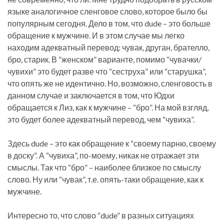
языке аналогичное сленговое слово, которое было бы
популярным сегодня. Дело в том, что dude – это больше
обращение к мужчине. И в этом случае мы легко
находим адекватный перевод: чувак, друган, брателло,
бро, старик. В “женском” варианте, помимо “чувачки/
чувихи” это будет разве что “сеструха” или “старушка”,
что опять же не идентично. Но, возможно, сленговость в
данном случае и заключается в том, что Юдхи
обращается к Лиз, как к мужчине – “бро”. На мой взгляд,
это будет более адекватный перевод, чем “чувиха”.
Здесь dude – это как обращение к “своему парню, своему
в доску”. А “чувиха”, по-моему, никак не отражает эти
смыслы. Так что “бро” – наиболее близкое по смыслу
слово. Ну или “чувак”, т.е. опять-таки обращение, как к
мужчине.
Интересно то, что слово “dude” в разных ситуациях