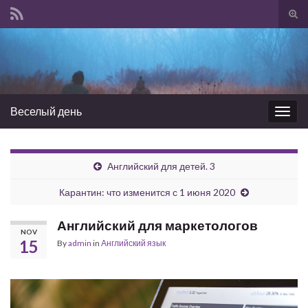
Tog
sear
Search for:
for
Веселый день
Togg
navig
Английский для детей. 3
Карантин: что изменится с 1 июня 2020
Английский для маркетологов
NOV
15
By
admin
in
Английский язык