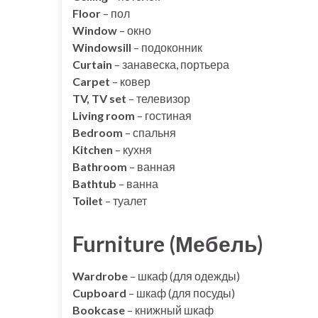
Floor
– пол
Window
– окно
Windowsill
– подоконник
Curtain
– занавеска, портьера
Carpet
– ковер
TV, TV set
– телевизор
Living room
– гостиная
Bedroom
– спальня
Kitchen
– кухня
Bathroom
– ванная
Bathtub
– ванна
Toilet
– туалет
Furniture (Мебель)
Wardrobe
– шкаф (для одежды)
Cupboard
– шкаф (для посуды)
Bookcase
– книжный шкаф