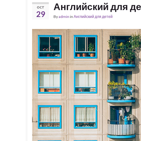
Английский для де
OCT
29
By
admin
in
Английский для детей