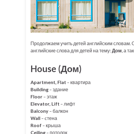
Продолжаем учить детей английским словам. Се
английские слова для детей на тему:
Дом
, а т
House (Дом)
Apartment, Flat
– квартира
Building
– здание
Floor
– этаж
Elevator, Lift
– лифт
Balcony
– балкон
Wall
– cтена
Roof
– крыша
Ceiling
– потолок