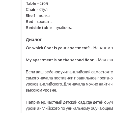
Table
– стол
Chair
– стул
Shelf
– полка
Bed
– кровать
Bedside table
– тумбочка
Диалог
On which floor is your apartment?
– На каком 
My apartment is on the second floor.
– Моя ква
Если ваш ребенок учит английский самостоятель
самого начала поставили правильное произн
уроков английского. Для начала можно найти ч
высоком уровне.
Например, частный детский сад, где детей обу
уроки английского по уникальному обучающе