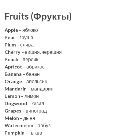
Fruits (Фрукты)
Apple
– яблоко
Pear
– груша
Plum
– слива
Cherry
– вишня, черешня
Peach
– персик
Apricot
– абрикос
Banana
– банан
Orange
– апельсин
Mandarin
– мандарин
Lemon
– лимон
Dogwood
– кизил
Grapes
– виноград
Melon
– дыня
Watermelon
– арбуз
Pumpkin
– тыква