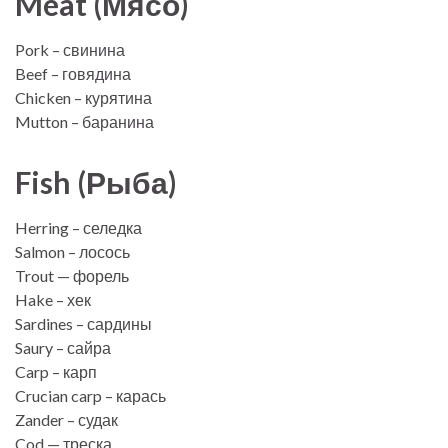
Meat (Мясо)
Pork – свинина
Beef – говядина
Chicken – курятина
Mutton – баранина
Fish (Рыба)
Herring – селедка
Salmon – лосось
Trout — форель
Hake – хек
Sardines – сардины
Saury – сайра
Carp – карп
Crucian carp – карась
Zander – судак
Cod — треска