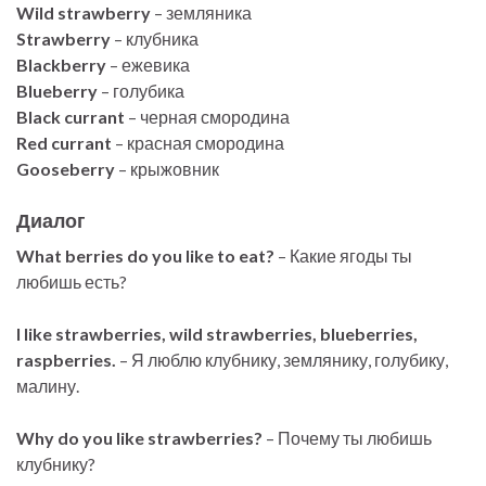
Wild strawberry
– земляника
Strawberry
– клубника
Blackberry
– ежевика
Blueberry
– голубика
Black currant
– черная смородина
Red currant
– красная смородина
Gooseberry
– крыжовник
Диалог
What berries do you like to eat?
– Какие ягоды ты
любишь есть?
I like strawberries, wild strawberries, blueberries,
raspberries.
– Я люблю клубнику, землянику, голубику,
малину.
Why do you like strawberries?
– Почему ты любишь
клубнику?