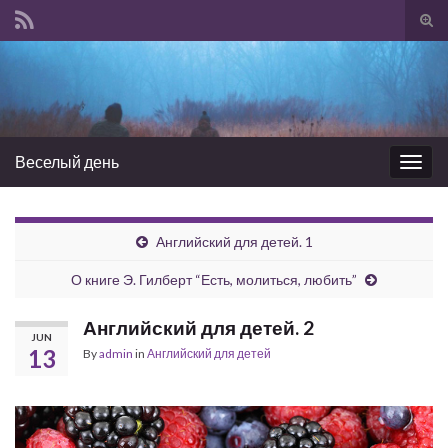
Tog
sear
Search for:
for
Веселый день
Togg
navig
Английский для детей. 1
О книге Э. Гилберт “Есть, молиться, любить”
Английский для детей. 2
JUN
13
By
admin
in
Английский для детей