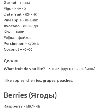
Garnet
– гранат
Figs
– инжир
Date fruit
– финик
Pineapple
– ананас
Avocado
– авокадо
Kiwi
— киви
Feijoa
– фейхоа
Persimmon
– хурма
Coconut
– кокос
Диалог
What fruit do you like?
– Какие фрукты ты любишь?
I like apples, cherries, grapes, peaches.
Berries (Ягоды)
Raspberry
– малина