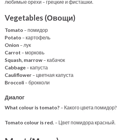
любимые орехи – грецкие и фисташки.
Vegetables (Овощи)
Tomato
– помидор
Potato
– картофель
Onion
– лук
Carrot
– морковь
Squash, marrow
– кабачок
Cabbage
– капуста
Cauliflower
– цветная капуста
Broccoli
– брокколи
Диалог
What colour is tomato?
– Какого цвета помидор?
Tomato colour is red.
– Цвет помидора красный.